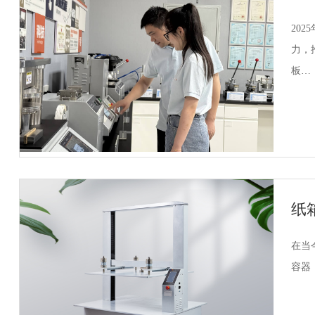
20
力，
板…
纸
在当