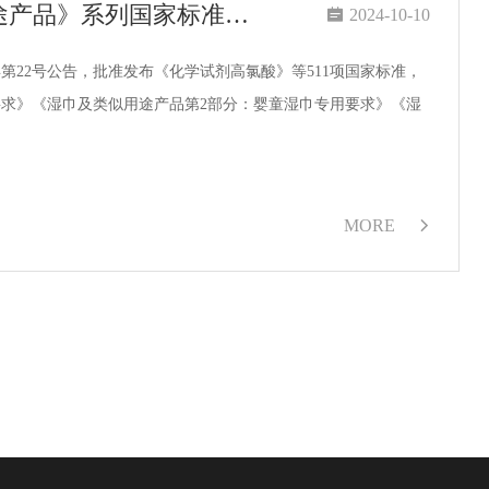
《绿色产品评价 纸和纸制品》和《湿巾及类似用途产品》系列国家标准获批发布

2024-10-10
4年第22号公告，批准发布《化学试剂高氯酸》等511项国家标准，
要求》《湿巾及类似用途产品第2部分：婴童湿巾专用要求》《湿
MORE
