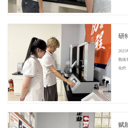
研
20
熟练掌握
化纤
赋