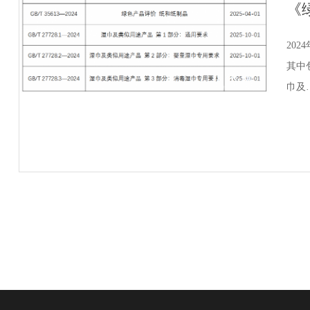
20
其中
巾及