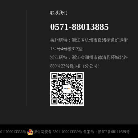
联系我们
0571-88013885
杭州研特：浙江省杭州市良渚街道好运街
152号4号楼313室
浙江研特：浙江省湖州市德清县环城北路
889号23号楼1楼（分公司）
11002013338号
浙公网安备 33011002013339号
备案号：
浙ICP备08111689号