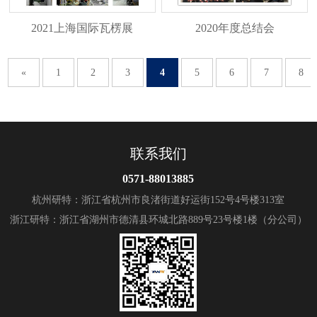
2021上海国际瓦楞展
2020年度总结会
«
1
2
3
4
5
6
7
8
联系我们
0571-88013885
杭州研特：浙江省杭州市良渚街道好运街152号4号楼313室
浙江研特：浙江省湖州市德清县环城北路889号23号楼1楼（分公司）