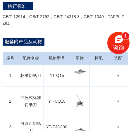
GB/T 12914，GB/T 2792，GB/T 24218.3，GB/T 1040，TAPPI T
494
1
序号
配件名称
规格型号
图片
标配
选配
1
标准切纸刀
YT-Q15
√
冲压式标准
2
YT-CQ15
√
切纸刀
可调距切纸
3
YT-TJD300
√
刀