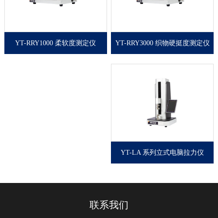
YT-RRY1000 柔软度测定仪
YT-RRY3000 织物硬挺度测定仪
柔软度测定仪采用现代机
织物硬挺度测定仪采用现
械设计理念和微机处理技
代机械设计理念和微机处
术进行精心合理设计的一
理技术进行精心合理设计
种新型高精度智能型试验
的一种新型高精度智能型
仪，是造纸、科研和质检
试验仪，是造纸、科研和
等行业、部门理想的实验
质检等行业、部门理想的
设备。
实验设备。
YT-LA 系列立式电脑拉力仪
立式电脑拉力仪用于造
纸、塑料薄膜、化纤纤
维、铝箔生产等行业和其
他需要测定物体抗张强度
联系我们
的生产和商检部门。