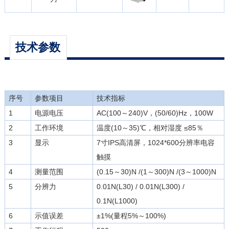
技术参数
序号
参数项目
技术指标
1
电源电压
AC(100～240)V，(50/60)Hz，100W
2
工作环境
温度(10～35)℃，相对湿度 ≤85％
3
显示
7寸IPS高清屏，1024*600分辨率电容
触摸
4
测量范围
(0.15～30)N /(1～300)N /(3～1000)N
5
分辨力
0.01N(L30) / 0.01N(L300) /
0.1N(L1000)
6
示值误差
±1%(量程5%～100%)