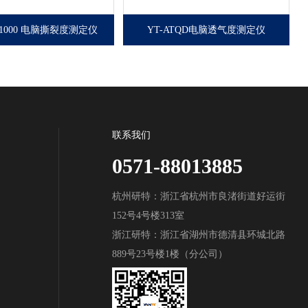
D1000 电脑撕裂度测定仪
YT-ATQD电脑透气度测定仪
裂度测定仪是用来测定
透气度仪采用新的技术，配合
板等薄片的撕裂度性能
最通用的测试方法，测试纸
检测仪器。广泛用于大
张、纸板或其他片状物体的透
、科研单位、质检部
气度。
张印刷包装生产部门对
材料的试验领域。
联系我们
0571-88013885
杭州研特：浙江省杭州市良渚街道好运街
152号4号楼313室
浙江研特：浙江省湖州市德清县环城北路
889号23号楼1楼（分公司）