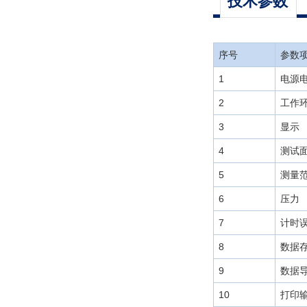
技术参数
序号
参数
1
电源
2
工作
3
显示
4
测试
5
测量
6
压力
7
计时
8
数据
9
数据
10
打印