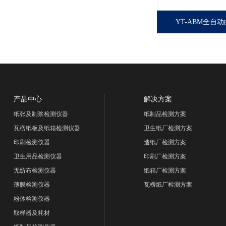
YT-ABM全自
全自动白度测定仪
白度的专用仪器，
造纸、印刷、纺织
材、化工、粮食、
和其他需要测定物
产和商检部门。
产品中心
解决方案
纸张及制浆检测仪器
纸制品检测方案
瓦楞纸板及纸箱检测仪器
卫生纸厂检测方案
印刷检测仪器
造纸厂检测方案
卫生用品检测仪器
印刷厂检测方案
无纺布检测仪器
纸箱厂检测方案
薄膜检测仪器
瓦楞纸厂检测方案
粉体检测仪器
取样器及耗材