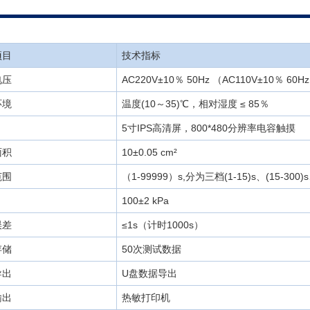
项目
技术指标
电压
AC220V±10％ 50Hz （AC110V±10％ 60
环境
温度(10～35)℃，相对湿度 ≤ 85％
5寸IPS高清屏，800*480分辨率电容触摸
面积
10±0.05 cm²
范围
（1-99999）s,分为三档(1-15)s、(15-300)s、
100±2 kPa
误差
≤1s（计时1000s）
存储
50次测试数据
导出
U盘数据导出
输出
热敏打印机