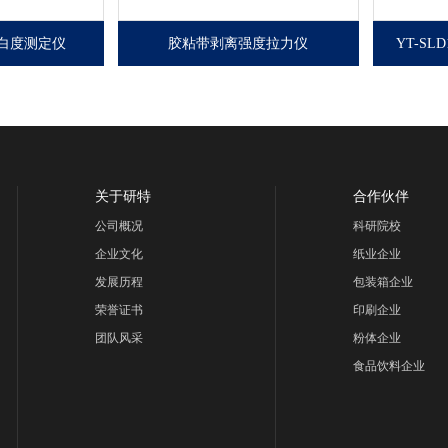
动白度测定仪
胶粘带剥离强度拉力仪
YT-SL
是测定物体
胶粘带剥离强度拉力仪用于造
电脑撕
广泛应用于
纸、塑料薄膜、化纤纤维、铝
纸和纸
印染、建
箔生产等行业和其他需要测定
的智能
制盐等行业
物体抗张强度的生产和商检部
专院校
体白度的生
门。
门、纸
纸张类
关于研特
合作伙伴
公司概况
科研院校
企业文化
纸业企业
发展历程
包装箱企业
荣誉证书
印刷企业
团队风采
粉体企业
食品饮料企业