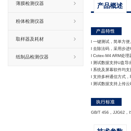
薄膜检测仪器

产品概述
粉体检测仪器

取样器及耗材

l 一键测试，简单方便
l 去除法码，采用步
l Cotex-M4 ARM处
纸制品检测仪器

l 测试数据支持U盘导
l 系统及屏幕软件均
l 支持多种通信方式，
l 测试数据支持上传
GB/T 456，JJG62，I